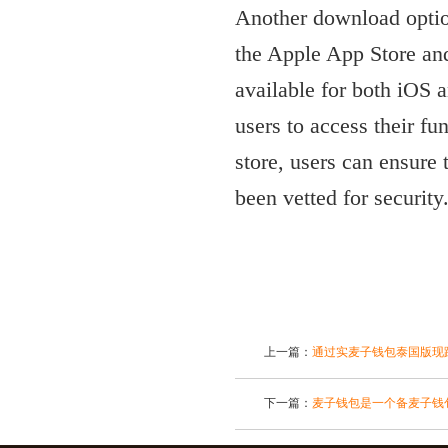
Another download option
the Apple App Store an
available for both i
users to access their f
store, users can ensure 
been vetted for security
上一篇：
通过实麦子钱包泰国版现
下一篇：
麦子钱包是一个备麦子钱