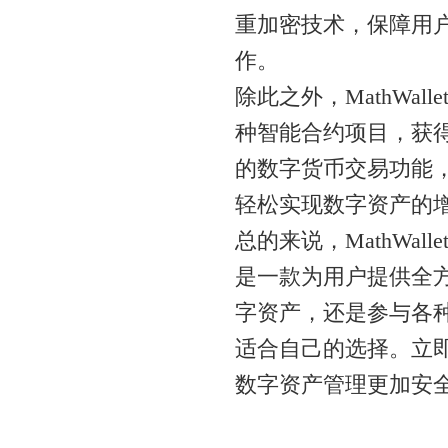
重加密技术，保障用
作。
除此之外，MathWa
种智能合约项目，获得丰
的数字货币交易功能
轻松实现数字资产的
总的来说，MathWa
是一款为用户提供全
字资产，还是参与各种数
适合自己的选择。立即下
数字资产管理更加安全