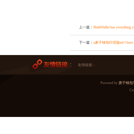
上一篇：
MathWallet has everything
下一篇：
a麦子钱包印尼版nd I have t
友情链接：
Powered by
麦子钱包N
Co