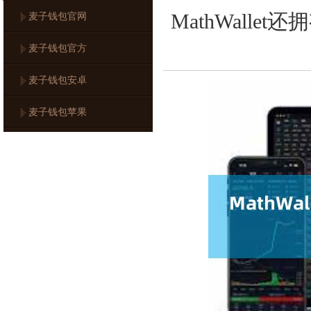
MathWall
麦子钱包官网
麦子钱包官方
麦子钱包安卓
麦子钱包苹果