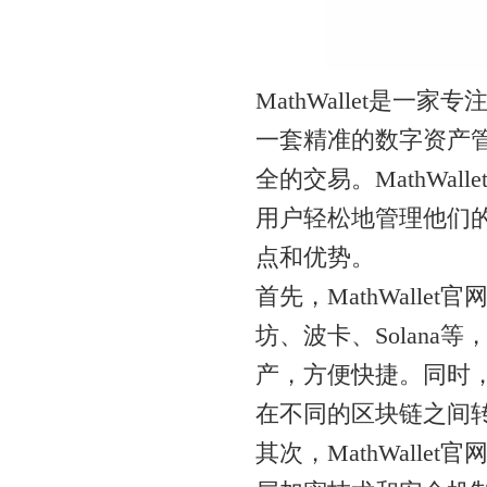
MathWallet是
一套精准的数字资产
全的交易。MathWa
用户轻松地管理他们的数
点和优势。
首先，MathWall
坊、波卡、Solan
产，方便快捷。同时，M
在不同的区块链之间
其次，MathWall