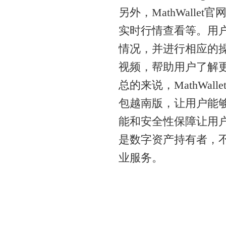
另外，MathWall
实时行情查看等。用户可
情况，并进行相应的操作
视频，帮助用户了解
总的来说，MathWa
包越南版，让用户能
能和安全性保障让用
是数字资产持有者，不妨
业服务。