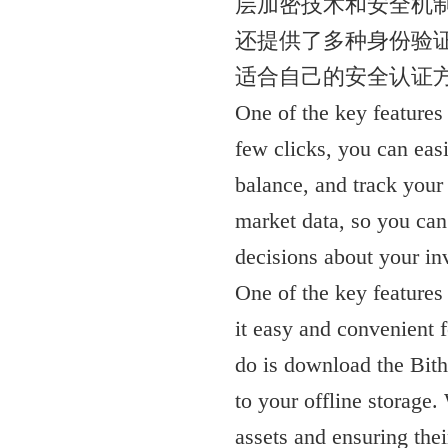
层加密技术和安全机制，
还提供了多种身份验
适合自己的安全认证
One of the key features o
few clicks, you can eas
balance, and track your 
market data, so you can
decisions about your in
One of the key features
it easy and convenient f
do is download the Bith
to your offline storage. 
assets and ensuring thei