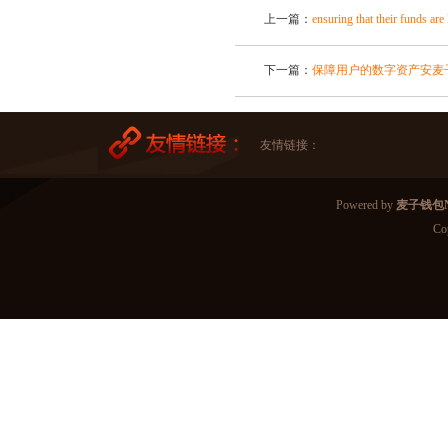
上一篇：
ensuring that their fund
下一篇：
保障用户的数字资产安麦
友情链接：
Powered by
麦子钱包N
Co