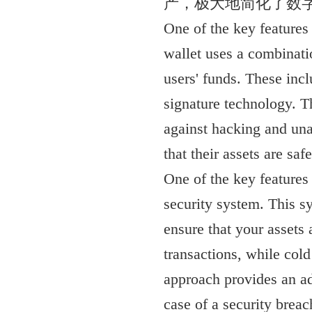
产，极大地简化了数
One of the key features 
wallet uses a combinatio
users' funds. These inc
signature technology. Th
against hacking and un
that their assets are safe
One of the key features 
security system. This sy
ensure that your assets 
transactions, while cold
approach provides an add
case of a security breac