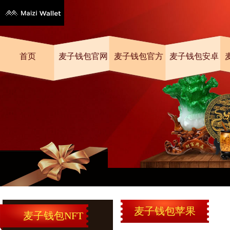
首页
麦子钱包官网
麦子钱包官方
麦子钱包安卓
麦子钱包苹果
麦子钱包NFT