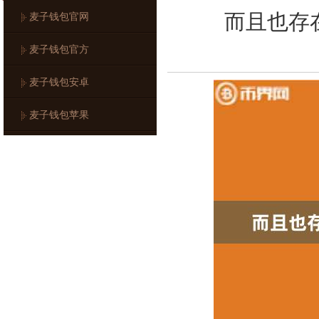
而且也存
麦子钱包官网
麦子钱包官方
麦子钱包安卓
麦子钱包苹果