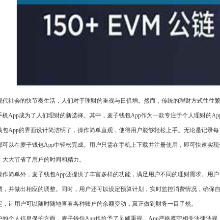
现代社会的快节奏生活，人们对于理财的重视与日俱增。然而，传统的理财方式往往
手机App成为了人们理财的新选择。其中，麦子钱包App作为一款专注于个人理财的A
钱包App的界面设计简洁明了，操作简单直观，使得用户能够轻松上手。无论是记录
都可以在麦子钱包App中轻松完成。用户只需在手机上下载并注册使用，即可快速实
，大大节省了用户的时间和精力。
操作简单外，麦子钱包App还提供了丰富多样的功能，满足用户不同的理财需求。用户
惯，并做出相应的调整。同时，用户还可以设定预算计划，实时监控消费情况，确保自
定，让用户可以随时随地查看各种账户的余额变动，真正做到财务一目了然。
户的个人信息保护方面，麦子钱包App也给予了足够重视。App严格遵守相关法律法