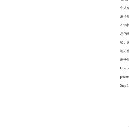
个人
麦子
Ap
总的
验。
地方
麦子
One po
privat
Step 