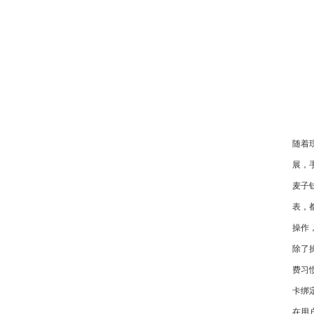
随着
展，
麦子
表，
操作
除了
费习
卡绑
在用