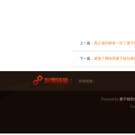
上一篇：
真正做到财务一目了麦子
下一篇：
避免了网络黑麦子钱包泰
友情链接：
Powered by
麦子钱包N
Co