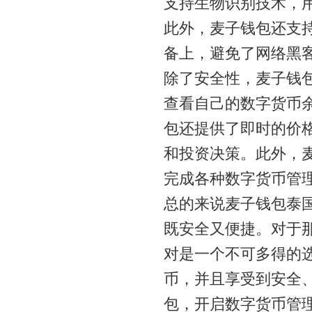
支持生物识别技术，
此外，麦子钱包还支
备上，避免了网络黑
除了安全性，麦子钱包
查看自己的数字货币
包还提供了即时的价
和投资决策。此外，
完成各种数字货币管
总的来说麦子钱包泰
既安全又便捷。对于
对是一个不可多得的
币，并且享受到安全
包，开启数字货币管