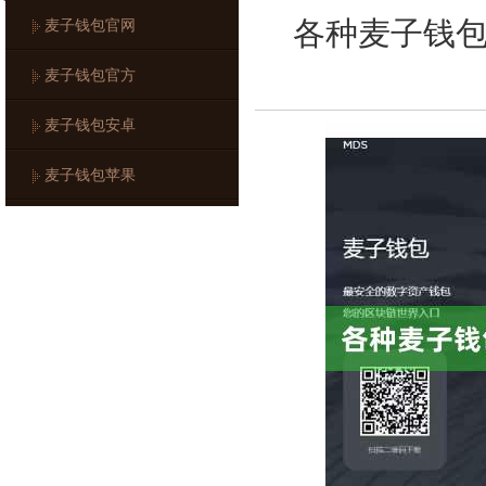
各种麦子钱
麦子钱包官网
麦子钱包官方
麦子钱包安卓
麦子钱包苹果