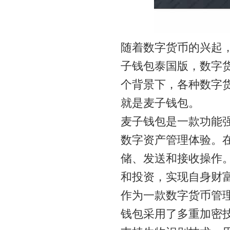
随着数字货币的兴起
子钱包泰国版，数字
个背景下，各种数字
就是麦子钱包。
麦子钱包是一款功能
数字资产管理体验。在
储、发送和接收操作
和投资，实现自身财
作为一款数字货币管
钱包采用了多重加密