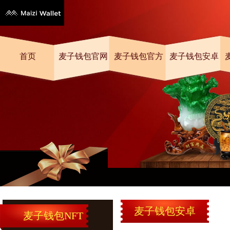
首页
麦子钱包官网
麦子钱包官方
麦子钱包安卓
麦子钱包安卓
麦子钱包NFT